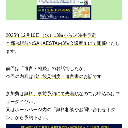
2025年12月10日（水）13時から14時半予定
本郷台駅前のSAKAESTA内3階会議室１にて開催
いたし
ます。
前回は「遺言・相続」のお話でしたが、
今回の内容は
成年後見制度・遺言書のお話
です！
参加費は
無料、事前予約にて先着順
なのでお申込みはフ
リーダイヤル、
又はホームページ内の「無料相談やお問い合わせボタ
ン」から予約下さい。