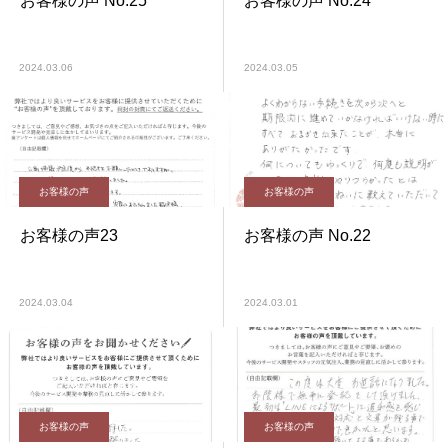
お客様の声 No.25
お客様の声 No.24
2024.03.06
2024.03.05
お客様の声
お客様の声
お客様の声23
お客様の声 No.22
2024.03.04
2024.03.01
お客様の声
お客様の声