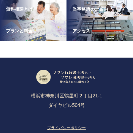
無料相談とは
当事務所のご案内
プランと料金
アクセス
横浜市神奈川区鶴屋町２丁目21-1
ダイヤビル504号
プライバシーポリシー