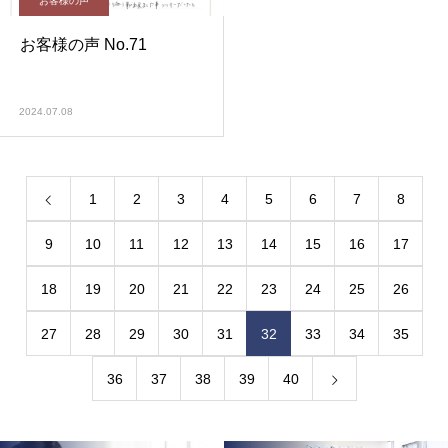
お客様の声
お客様の声 No.71
2024.07.08
1
2
3
4
5
6
7
8
9
10
11
12
13
14
15
16
17
18
19
20
21
22
23
24
25
26
27
28
29
30
31
32
33
34
35
36
37
38
39
40