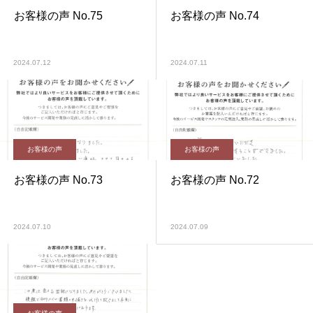
お客様の声 No.75
お客様の声 No.74
2024.07.12
2024.07.11
お客様の声
お客様の声
お客様の声 No.73
お客様の声 No.72
2024.07.10
2024.07.09