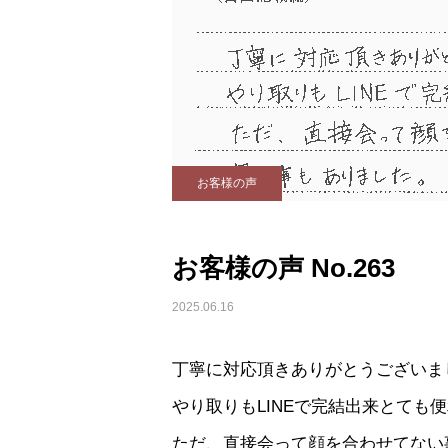
お客様の声
お客様の声 No.263
2025.06.16
丁寧に対応頂きありがとうございま
やり取りもLINEで完結出来とても
ただ、直接会って顔を合わせてない