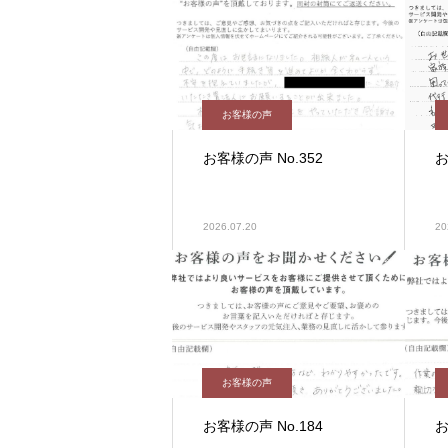
お客様の声
お客様の声 No.352
お
2026.07.20
20
お客様の声
お客様の声 No.184
お