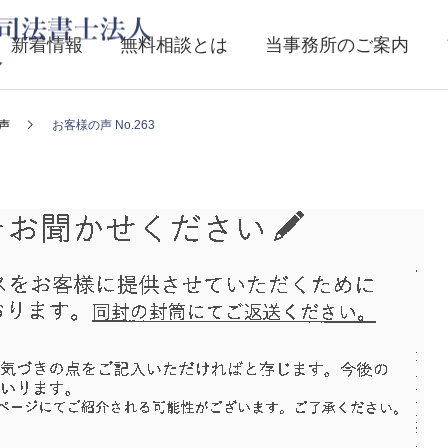
新着情報
無料相談とは
当事務所のご案内
声
お客様の声 No.263