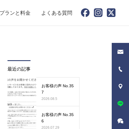
プランと料金
よくある質問
最近の記事
お客様の声 No.35
7
2026.08.5
お客様の声 No.35
6
2026.07.29